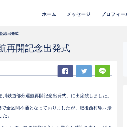
参議院議員 松村よしふみ 公式
ホーム
メッセージ
プロフィー
記念出発式
航再開記念出発式
Facebook
Twitter
LINE
ま川鉄道部分運航再開記念出発式」に出席致しました。
響で全区間不通となっておりましたが、肥後西村駅～湯
した。