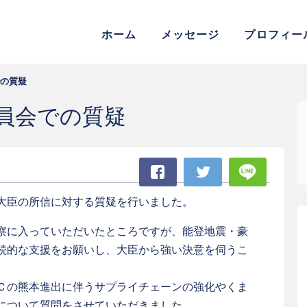
参議院議員 松村よしふみ 公式
ホーム
メッセージ
プロフィー
の質疑
員会での質疑
Facebook
Twitter
LINE
大臣の所信に対する質疑を行いました。
察に入っていただいたところですが、能登地震・豪
続的な支援をお願いし、大臣から強い決意を伺うこ
Ｃの熊本進出に伴うサプライチェーンの強化やくま
について質問をさせていただきました。