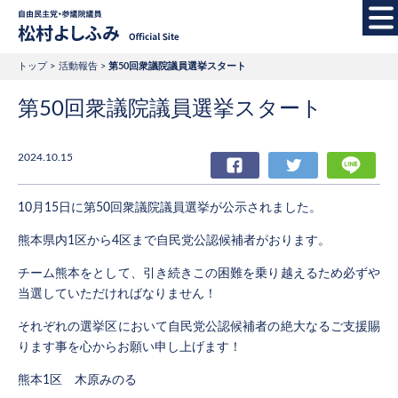
自由民主党・参議院
トップ
活動報告
第50回衆議院議員選挙スタート
第50回衆議院議員選挙スタート
2024.10.15
Facebook
Twitter
LIN
10月15日に第50回衆議院議員選挙が公示されました。
熊本県内1区から4区まで自民党公認候補者がおります。
チーム熊本をとして、引き続きこの困難を乗り越えるため必ずや
当選していただければなりません！
それぞれの選挙区において自民党公認候補者の絶大なるご支援賜
ります事を心からお願い申し上げます！
熊本1区 木原みのる