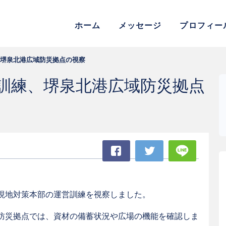
参議院議員 松村よしふみ 公式
ホーム
メッセージ
プロフィー
堺泉北港広域防災拠点の視察
訓練、堺泉北港広域防災拠点
Facebook
Twitter
LINE
現地対策本部の運営訓練を視察しました。
防災拠点では、資材の備蓄状況や広場の機能を確認しま